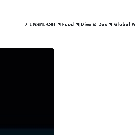
⚡ 𝐔𝐍𝐒𝐏𝐋𝐀𝐒𝐇 ◥
Food ◥
Dies & Das ◥
Global 