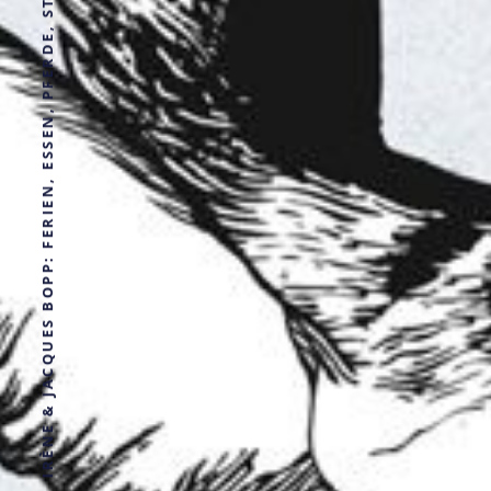
IRÈNE & JACQUES BOPP: FERIEN, ESSEN, PFERDE, STELLA & ANDERES