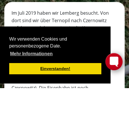
Im Juli 2019 haben wir Lemberg besucht. Von
dort sind wir über Ternopil nach Czernowitz
gefahren und dann weiter in die Karpaten
nach Bukovel. Zurück ging es über Iwano-
Wir verwenden Cookies und
Frankiwsk nach Lemberg.
personenbezogene Date.
Der von uns bereiste Teil der Ukraine erholt
Mehr Informationen
sich nur sehr langsam von den Zerstörungen
durch den Sozialismus. Der Zustand der
Einverstanden!
Strassen ist teilweise soweit in Ordnung und
teilweise katastrophal (z.B. Ternopil -
Czernowitz). Die Eisenbahn ist noch
"sozialistisch".